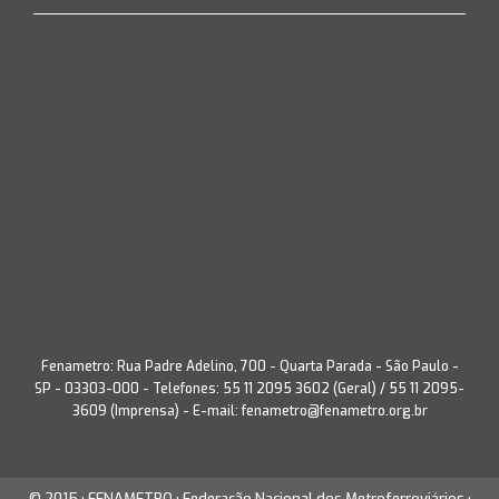
Fenametro: Rua Padre Adelino, 700 - Quarta Parada - São Paulo -
SP - 03303-000 - Telefones: 55 11 2095 3602 (Geral) / 55 11 2095-
3609 (Imprensa) - E-mail:
fenametro@fenametro.org.br
© 2015 • FENAMETRO • Federação Nacional dos Metroferroviários •