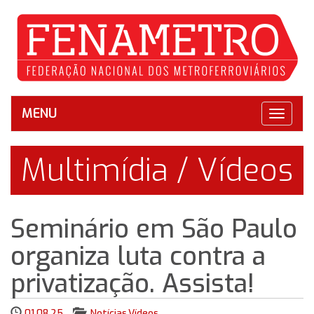
MENU
Toggle
navigat
Multimídia / Vídeos
Seminário em São Paulo
organiza luta contra a
privatização. Assista!
01.08.25
Notícias
,
Vídeos