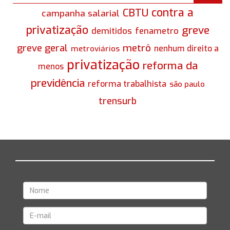
contra a
CBTU
campanha salarial
privatização
greve
demitidos
fenametro
greve geral
metrô
nenhum direito a
metroviários
privatização
reforma da
menos
previdência
reforma trabalhista
são paulo
trensurb