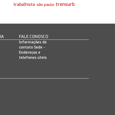
trensurb
trabalhista
são paulo
IA
FALE CONOSCO
Informações de
contato Sede -
Endereços e
telefones úteis