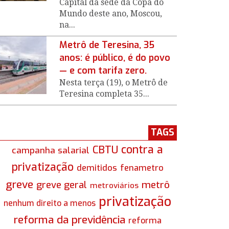
Capital da sede da Copa do
Mundo deste ano, Moscou,
na...
Metrô de Teresina, 35
anos: é público, é do povo
— e com tarifa zero.
Nesta terça (19), o Metrô de
Teresina completa 35...
TAGS
contra a
CBTU
campanha salarial
privatização
demitidos
fenametro
greve
greve geral
metrô
metroviários
privatização
nenhum direito a menos
reforma da previdência
reforma