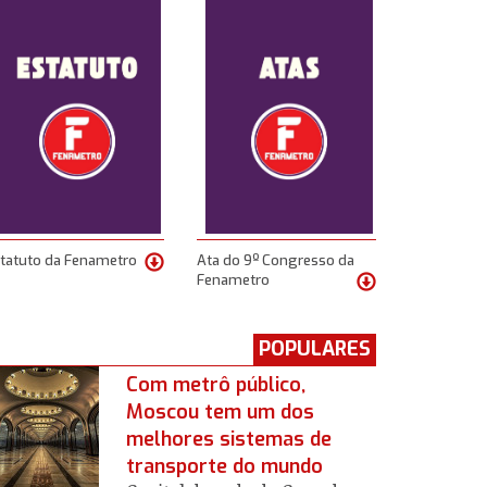
tatuto da Fenametro
Ata do 9º Congresso da
Fenametro
POPULARES
Com metrô público,
Moscou tem um dos
melhores sistemas de
transporte do mundo