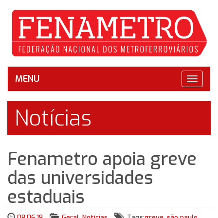
MENU
Toggle
navigat
Notícias
Fenametro apoia greve
das universidades
estaduais
08.06.18
Geral
,
Notícias
Tags:
greve
,
são paulo