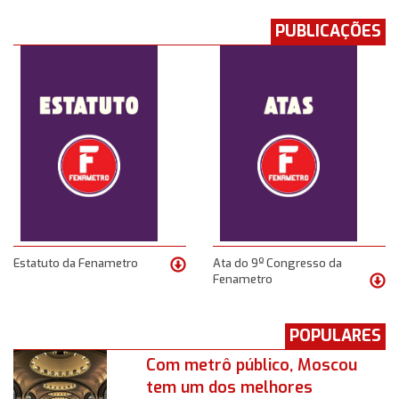
PUBLICAÇÕES
Estatuto da Fenametro
Ata do 9º Congresso da
Fenametro
POPULARES
Com metrô público, Moscou
tem um dos melhores