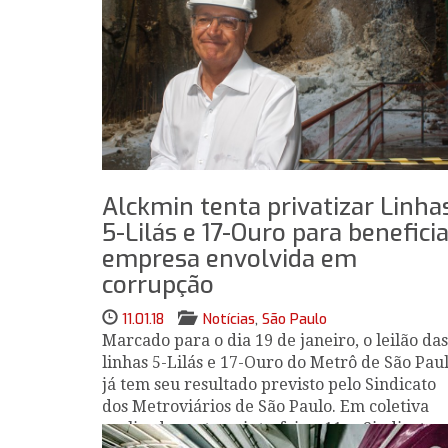
Alckmin tenta privatizar Linha
5-Lilás e 17-Ouro para benefici
empresa envolvida em
corrupção
11.01.18
Notícias
,
São Paulo
Marcado para o dia 19 de janeiro, o leilão das
linhas 5-Lilás e 17-Ouro do Metrô de São Pau
já tem seu resultado previsto pelo Sindicato
dos Metroviários de São Paulo. Em coletiva
realizada nesta quinta-feira, 11, o Sindicato