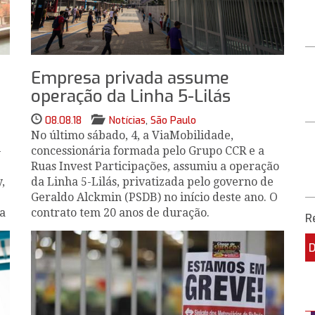
Empresa privada assume
operação da Linha 5-Lilás
08.08.18
Notícias
,
São Paulo
No último sábado, 4, a ViaMobilidade,
-
concessionária formada pelo Grupo CCR e a
Ruas Invest Participações, assumiu a operação
,
da Linha 5-Lilás, privatizada pelo governo de
Geraldo Alckmin (PSDB) no início deste ano. O
da
contrato tem 20 anos de duração.
R
m