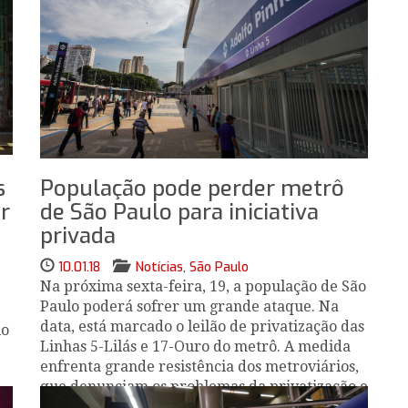
s
População pode perder metrô
ar
de São Paulo para iniciativa
privada
10.01.18
Notícias
,
São Paulo
Na próxima sexta-feira, 19, a população de São
Paulo poderá sofrer um grande ataque. Na
data, está marcado o leilão de privatização das
lo
Linhas 5-Lilás e 17-Ouro do metrô. A medida
enfrenta grande resistência dos metroviários,
que denunciam os problemas da privatização e
do próprio edital das linhas.