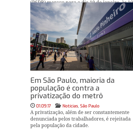
(PSDB) marcou para o dia 19 de janeiro, às 10
o leilão de ambas as linhas.
Em São Paulo, maioria da
população é contra a
privatização do metrô
01.09.17
Notícias
,
São Paulo
A privatização, além de ser constantemente
denunciada pelos trabalhadores, é rejeitada
pela população da cidade.