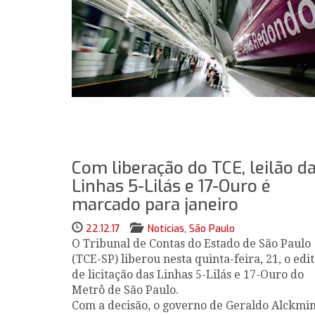
afirma que a provável vencedora do leilão
será a CCR.
Com liberação do TCE, leilão d
Linhas 5-Lilás e 17-Ouro é
marcado para janeiro
22.12.17
Notícias
,
São Paulo
O Tribunal de Contas do Estado de São Paulo
(TCE-SP) liberou nesta quinta-feira, 21, o edit
de licitação das Linhas 5-Lilás e 17-Ouro do
Metrô de São Paulo.
Com a decisão, o governo de Geraldo Alckmi