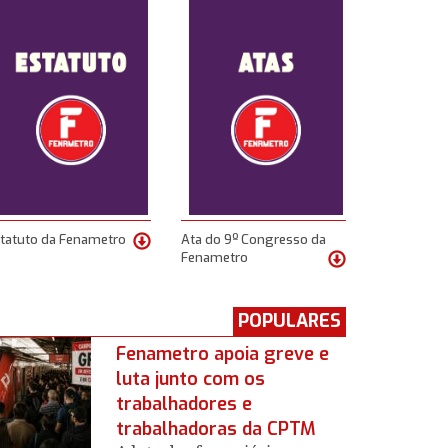
tatuto da Fenametro
Ata do 9º Congresso da
Fenametro
POPULARES
Fenametro apoia greve e
luta junto com os
trabalhadores e
trabalhadoras da CPTM