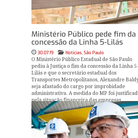
Ministério Público pede fim da
concessão da Linha 5-Lilás
30.07.19
Notícias
,
São Paulo
O Ministério Público Estadual de São Paulo
pediu à Justiça o fim da concessão da Linha 5
Lilás e que o secretário estadual dos
Transportes Metropolitanos, Alexandre Baldy
seja afastado do cargo por improbidade
administrativa. A medida do MP foi justifica
pela situação financeira das empresas
presentes no consórcio da Linha, envolvidas
em escândalos de corrupção e em dívidas co
o Estado.