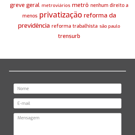
greve geral
metrô
nenhum direito a
metroviários
privatização
reforma da
menos
previdência
reforma trabalhista
são paulo
trensurb