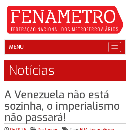
MENU
Toggle
navigat
Notícias
A Venezuela não está
sozinha, o imperialismo
não passará!
04.01.26
Destaques
Tags:
EUA
,
Imperialismo
,