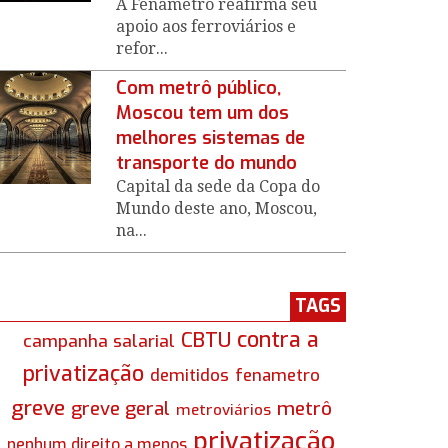
A Fenametro reafirma seu
apoio aos ferroviários e
refor...
Com metrô público,
Moscou tem um dos
melhores sistemas de
transporte do mundo
Capital da sede da Copa do
Mundo deste ano, Moscou,
na...
TAGS
contra a
CBTU
campanha salarial
privatização
demitidos
fenametro
greve
greve geral
metrô
metroviários
privatização
nenhum direito a menos