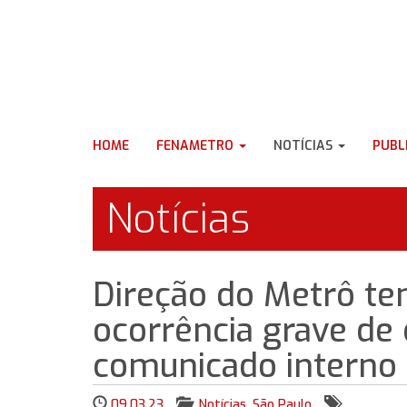
HOME
FENAMETRO
NOTÍCIAS
PUBL
Notícias
​Direção do Metrô te
ocorrência grave de 
comunicado interno c
09.03.23
Notícias
,
São Paulo