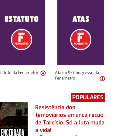
tatuto da Fenametro
Ata do 9º Congresso da
Fenametro
POPULARES
Resistência dos
ferroviários arranca recuo
de Tarcísio. Só a luta muda
a vida!