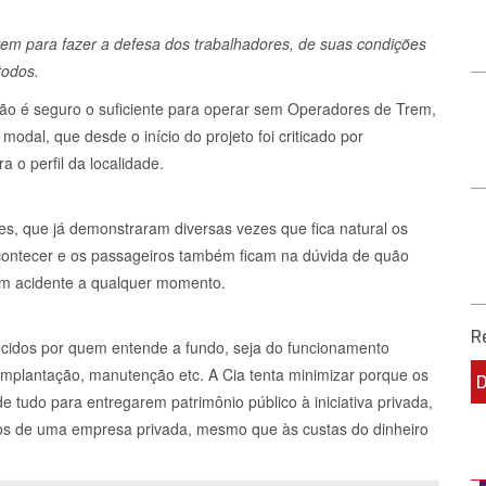
stem para fazer a defesa dos trabalhadores, de suas condições
todos.
não é seguro o suficiente para operar sem Operadores de Trem,
dal, que desde o início do projeto foi criticado por
 o perfil da localidade.
es, que já demonstraram diversas vezes que fica natural os
contecer e os passageiros também ficam na dúvida de quão
um acidente a qualquer momento.
R
ecidos por quem entende a fundo, seja do funcionamento
, implantação, manutenção etc. A Cia tenta minimizar porque os
 tudo para entregarem patrimônio público à iniciativa privada,
os de uma empresa​​ privada, mesmo que às custas do dinheiro