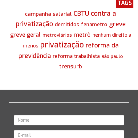
TAGS
contra a
CBTU
campanha salarial
privatização
greve
demitidos
fenametro
greve geral
metrô
nenhum direito a
metroviários
privatização
reforma da
menos
previdência
reforma trabalhista
são paulo
trensurb