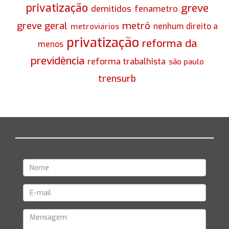
privatização
greve
demitidos
fenametro
greve geral
metrô
nenhum direito a
metroviários
privatização
reforma da
menos
previdência
reforma trabalhista
são paulo
trensurb