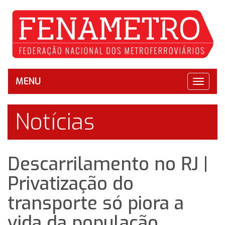
MENU
Toggle
navigat
Notícias
Descarrilamento no RJ |
Privatização do
transporte só piora a
vida da população